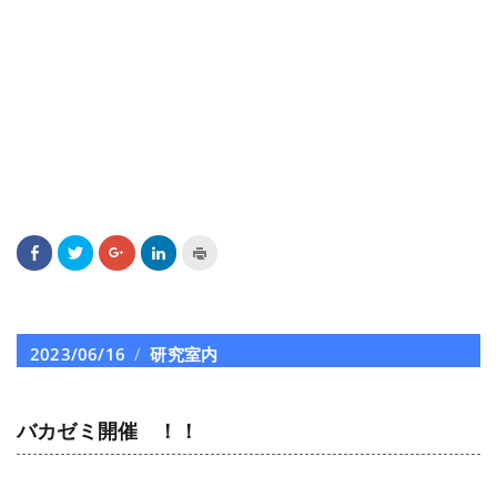
Facebook
ク
ク
ク
ク
で
リ
リ
リ
リ
共
ッ
ッ
ッ
ッ
有
ク
ク
ク
ク
す
し
し
し
し
る
て
て
て
て
に
Twitter
Google+
LinkedIn
印
は
で
で
で
刷
投
2023/06/16
カ
研究室内
ク
共
共
共
(新
リ
有
有
有
し
稿
テ
ッ
(新
(新
(新
い
ク
し
し
し
ウ
日:
ゴ
し
い
い
い
ィ
て
ウ
ウ
ウ
ン
バカゼミ開催 ！！
リ
く
ィ
ィ
ィ
ド
だ
ン
ン
ン
ウ
ー
さ
ド
ド
ド
で
い
ウ
ウ
ウ
開
(新
で
で
で
き