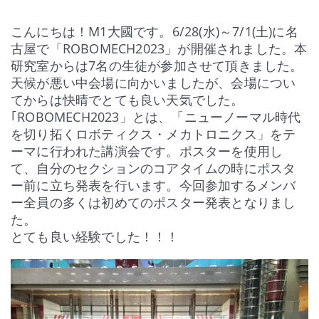
さ
ド
ド
ド
で
い
ウ
ウ
ウ
開
(新
で
で
で
き
し
開
開
開
ま
こんにちは！
M1大國です。
6/28(水)～7/1(土)に名
い
き
き
き
す)
ウ
ま
ま
ま
古屋で「ROBOMECH2023」が開催されました。本
ィ
す)
す)
す)
ン
研究室からは7名の生徒が参加させて頂きました。
ド
ウ
天候が悪い中会場に向かいましたが、会場につい
で
開
てからは快晴でとても良い天気でした。
き
ま
｢ROBOMECH2023」とは、「ニューノーマル時代
す)
を切り拓くロボティクス・メカトロニクス」をテ
ーマに行われた講演会です。ポスターを使用し
て、自分のセクションのコアタイムの時にポスタ
ー前に立ち発表を行います。今回参加するメンバ
ー全員の多くは初めてのポスター発表となりまし
た。
とても良い経験でした！！！