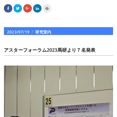
Facebook
ク
ク
ク
ク
で
リ
リ
リ
リ
共
ッ
ッ
ッ
ッ
有
ク
ク
ク
ク
す
し
し
し
し
る
て
て
て
て
に
Twitter
Google+
LinkedIn
印
は
で
で
で
刷
投
2023/07/19
カ
研究室内
ク
共
共
共
(新
リ
有
有
有
し
稿
テ
ッ
(新
(新
(新
い
ク
し
し
し
ウ
日:
ゴ
し
い
い
い
ィ
て
ウ
ウ
ウ
ン
アスターフォーラム2023馬研より７名発表
リ
く
ィ
ィ
ィ
ド
だ
ン
ン
ン
ウ
ー
さ
ド
ド
ド
で
い
ウ
ウ
ウ
開
(新
で
で
で
き
し
開
開
開
ま
い
き
き
き
す)
ウ
ま
ま
ま
ィ
す)
す)
す)
ン
ド
ウ
で
開
き
ま
す)