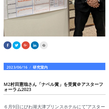
Facebook
ク
ク
ク
ク
で
リ
リ
リ
リ
共
ッ
ッ
ッ
ッ
有
ク
ク
ク
ク
す
し
し
し
し
る
て
て
て
て
に
Twitter
Google+
LinkedIn
印
は
で
で
で
刷
投
2023/06/16
カ
研究室内
ク
共
共
共
(新
リ
有
有
有
し
稿
テ
ッ
(新
(新
(新
い
ク
し
し
し
ウ
日:
ゴ
し
い
い
い
ィ
て
ウ
ウ
ウ
ン
M2村田憲哉さん「ナベル賞」を受賞＠アスターフ
リ
く
ィ
ィ
ィ
ド
ォーラム2023
だ
ン
ン
ン
ウ
ー
さ
ド
ド
ド
で
い
ウ
ウ
ウ
開
(新
で
で
で
き
し
開
開
開
ま
い
き
き
き
す)
６月9日にびわ湖大津プリンスホテルにて”アスター
ウ
ま
ま
ま
ィ
す)
す)
す)