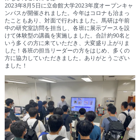
ウ
ま
ま
ま
2023年8月5日に立命館大学2023年度オープンキャ
ィ
す)
す)
す)
ン
ンパスが開催されました。今年はコロナも治まっ
ド
ウ
たこともあり、対面で行われました。馬研は午前
で
開
中の研究室訪問を担当し、各班に展示ブースを設
き
ま
けて体験型の講義を実施しました。合計約90名と
す)
いう多くの方に来ていただき、大変盛り上がりま
した！各班の担当リーダーの方をはじめ、多くの
方に協力していただきました。ありがとうござい
ました！