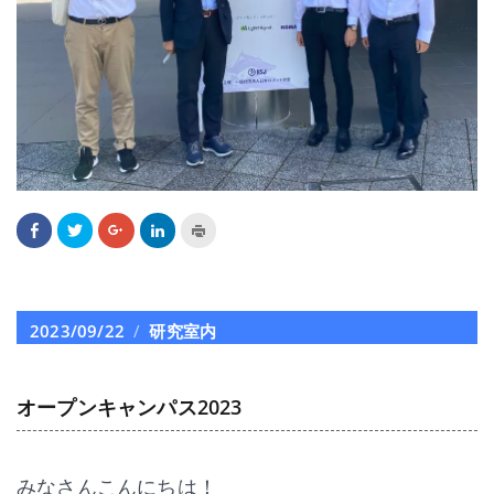
Facebook
ク
ク
ク
ク
で
リ
リ
リ
リ
共
ッ
ッ
ッ
ッ
有
ク
ク
ク
ク
す
し
し
し
し
る
て
て
て
て
に
Twitter
Google+
LinkedIn
印
は
で
で
で
刷
投
2023/09/22
カ
研究室内
ク
共
共
共
(新
リ
有
有
有
し
稿
テ
ッ
(新
(新
(新
い
ク
し
し
し
ウ
日:
ゴ
し
い
い
い
ィ
て
ウ
ウ
ウ
ン
オープンキャンパス2023
リ
く
ィ
ィ
ィ
ド
だ
ン
ン
ン
ウ
ー
さ
ド
ド
ド
で
い
ウ
ウ
ウ
開
(新
で
で
で
き
し
開
開
開
ま
みなさんこんにちは！
い
き
き
き
す)