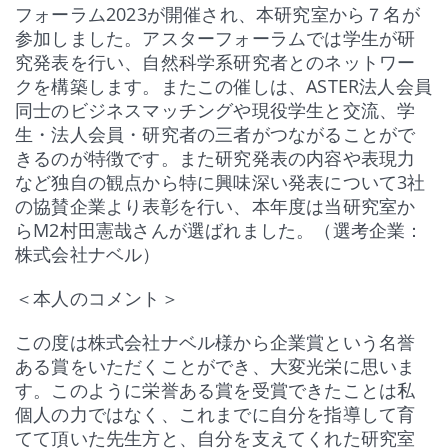
フォーラム2023が開催され、本研究室から７名が
ン
ド
参加しました。アスターフォーラムでは学生が研
ウ
で
究発表を行い、自然科学系研究者とのネットワー
開
き
クを構築します。またこの催しは、ASTER法人会員
ま
す)
同士のビジネスマッチングや現役学生と交流、学
生・法人会員・研究者の三者がつながることがで
きるのが特徴です。また研究発表の内容や表現力
など独自の観点から特に興味深い発表について3社
の協賛企業より表彰を行い、本年度は当研究室か
らM2村田憲哉さんが選ばれました。（選考企業：
株式会社ナベル）
＜本人のコメント＞
この度は株式会社ナベル様から企業賞という名誉
ある賞をいただくことができ、大変光栄に思いま
す。このように栄誉ある賞を受賞できたことは私
個人の力ではなく、これまでに自分を指導して育
てて頂いた先生方と、自分を支えてくれた研究室