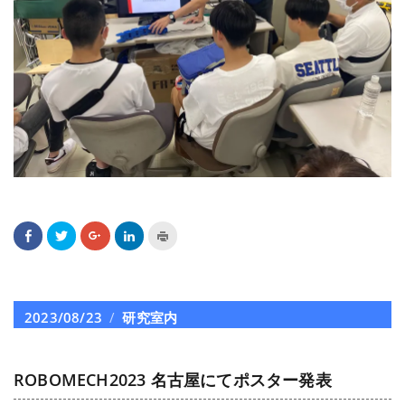
Facebook
ク
ク
ク
ク
で
リ
リ
リ
リ
共
ッ
ッ
ッ
ッ
有
ク
ク
ク
ク
す
し
し
し
し
る
て
て
て
て
に
Twitter
Google+
LinkedIn
印
は
で
で
で
刷
投
2023/08/23
カ
研究室内
ク
共
共
共
(新
リ
有
有
有
し
稿
テ
ッ
(新
(新
(新
い
ク
し
し
し
ウ
日:
ゴ
し
い
い
い
ィ
て
ウ
ウ
ウ
ン
ROBOMECH2023 名古屋にてポスター発表
リ
く
ィ
ィ
ィ
ド
だ
ン
ン
ン
ウ
ー