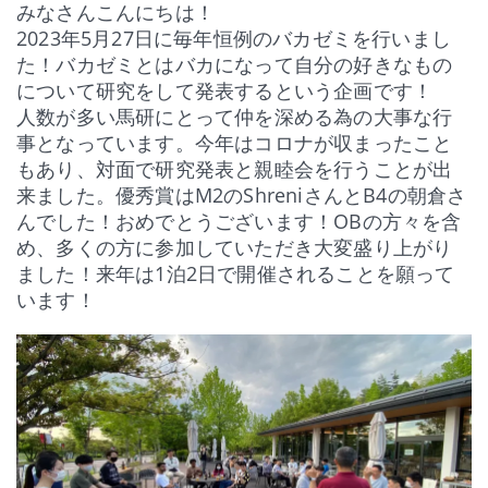
し
開
開
開
ま
みなさんこんにちは！
い
き
き
き
す)
ウ
ま
ま
ま
2023年5月27日に毎年恒例のバカゼミを行いまし
ィ
す)
す)
す)
ン
た！バカゼミとはバカになって自分の好きなもの
ド
ウ
について研究をして発表するという企画です！
で
開
人数が多い馬研にとって仲を深める為の大事な行
き
ま
事となっています。今年はコロナが収まったこと
す)
もあり、対面で研究発表と親睦会を行うことが出
来ました。優秀賞はM2のShreniさんとB4の朝倉さ
んでした！おめでとうございます！
OBの方々を含
め、多くの方に参加していただき大変盛り上がり
ました！来年は1泊2日で開催されることを願って
います！