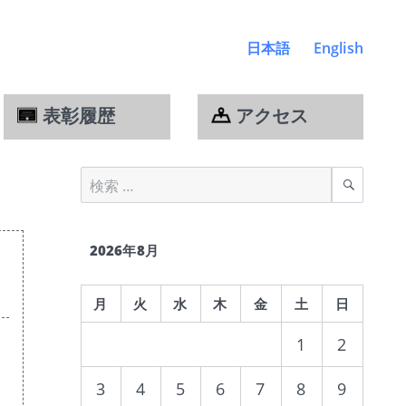
日本語
English
表彰履歴
アクセス
検
検索
索
対
象:
2026年8月
月
火
水
木
金
土
日
1
2
3
4
5
6
7
8
9