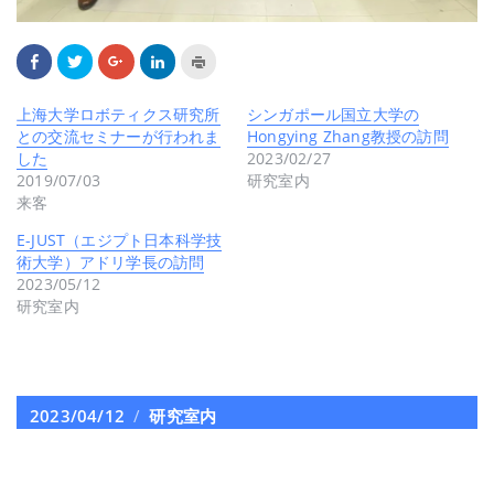
Facebook
ク
ク
ク
ク
で
リ
リ
リ
リ
共
ッ
ッ
ッ
ッ
有
ク
ク
ク
ク
す
し
し
し
し
上海大学ロボティクス研究所
シンガポール国立大学の
る
て
て
て
て
との交流セミナーが行われま
Hongying Zhang教授の訪問
に
Twitter
Google+
LinkedIn
印
は
で
で
で
刷
した
2023/02/27
ク
共
共
共
(新
リ
有
有
有
し
2019/07/03
研究室内
ッ
(新
(新
(新
い
来客
ク
し
し
し
ウ
し
い
い
い
ィ
て
ウ
ウ
ウ
ン
E-JUST（エジプト日本科学技
く
ィ
ィ
ィ
ド
だ
ン
ン
ン
ウ
術大学）アドリ学長の訪問
さ
ド
ド
ド
で
2023/05/12
い
ウ
ウ
ウ
開
(新
で
で
で
き
研究室内
し
開
開
開
ま
い
き
き
き
す)
ウ
ま
ま
ま
ィ
す)
す)
す)
ン
ド
ウ
で
投
2023/04/12
カ
研究室内
開
き
稿
テ
ま
す)
日:
ゴ